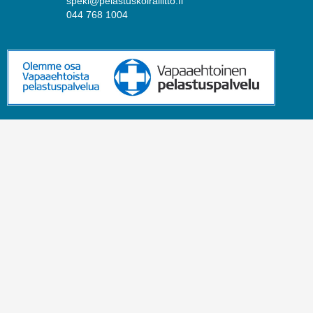
spekl@pelastuskoiraliitto.fi
044 768 1004