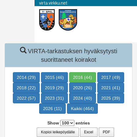
virta.virkku.net
virta.virkku.net
VIRTA-tarkastuksen hyväksytysti
suorittaneet koirakot
2014 (29)
2015 (46)
2016 (44)
2017 (49)
2018 (22)
2019 (29)
2020 (26)
2021 (41)
2022 (57)
2023 (31)
2024 (40)
2025 (39)
2026 (11)
Kaikki (464)
Show
entries
Kopioi leikepöydälle
Excel
PDF