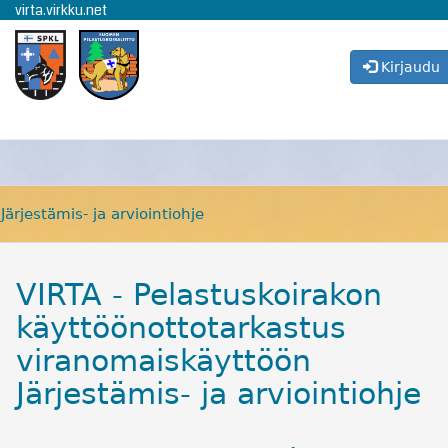
virta.virkku.net
virta.virkku.net
Kirjaudu
Kirjaudu
Järjestämis- ja arviointiohje
VIRTA - Pelastuskoirakon
käyttöönottotarkastus
viranomaiskäyttöön
Järjestämis- ja arviointiohje